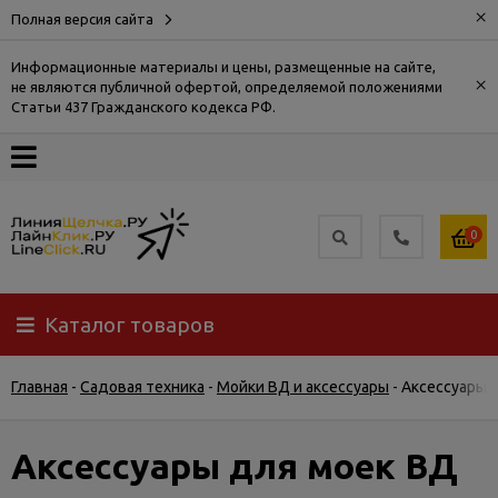
×
Полная версия сайта
Информационные материалы и цены, размещенные на сайте,
×
не являются публичной офертой, определяемой положениями
О
Статьи 437 Гражданского кодекса РФ.
компании
Оплата
0
Доставка
Каталог товаров
Самовывоз
Главная
-
Садовая техника
-
Мойки ВД и аксессуары
-
Аксессуары 
Гарантия
и
возврат
Аксессуары для моек ВД