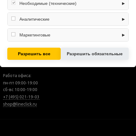
Необходимые (технические)
▶
О компании
Отдельностоящая бытовая
техника
Оплата
Обеспечивают корректную работу сайта: оформление
Встраиваемая бытовая
заказа, корзина, вход в личный кабинет. Без них основные
Доставка
Аналитические
▶
функции могут быть недоступны.
техника
Самовывоз
Собирают обезличенную информацию о посещениях и
Сплит-системы
Гарантия и возврат
использовании сайта (например, счётчики аналитики),
Маркетинговые
▶
Садовая техника
помогают улучшать интерфейс и контент.
Услуги и сервис
Используются для показа релевантных рекламных
Товары для спорта
Статьи и новости
предложений на основе ваших интересов.
Разрешить все
Разрешить обязательные
Контакты
Работа офиса:
пн-пт 09:00-19:00
сб-вс 10:00-19:00
+7 (495) 021-19-03
shop@lineclick.ru