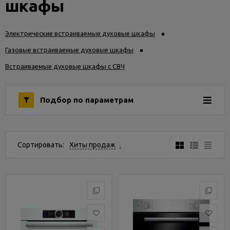
шкафы
Услуги
и
сервис
Электрические встраиваемые духовые шкафы
Газовые встраиваемые духовые шкафы
Статьи
Встраиваемые духовые шкафы с СВЧ
и
новости
Подбор по параметрам
Сортировать:
Хиты продаж