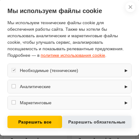
✕
Мы используем файлы cookie
Артикул - 105718
Артикул - 105719
30 000 руб.
26 900 руб.
Мы используем технические файлы cookie для
обеспечения работы сайта. Также мы хотели бы
В корзину
В корзину
использовать аналитические и маркетинговые файлы
Купить в 1 клик
Купить в 1 клик
cookie, чтобы улучшать сервис, анализировать
посещаемость и показывать релевантные предложения.
Подробнее — в
политике использования cookie
.
Необходимые (технические)
▶
Обеспечивают корректную работу сайта: оформление
заказа, корзина, вход в личный кабинет. Без них основные
Аналитические
▶
функции могут быть недоступны.
Собирают обезличенную информацию о посещениях и
использовании сайта (например, счётчики аналитики),
Маркетинговые
▶
помогают улучшать интерфейс и контент.
Используются для показа релевантных рекламных
предложений на основе ваших интересов.
Разрешить все
Разрешить обязательные