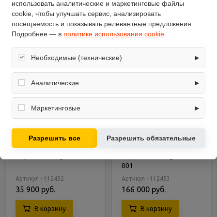
использовать аналитические и маркетинговые файлы
cookie, чтобы улучшать сервис, анализировать
посещаемость и показывать релевантные предложения.
Подробнее — в
политике использования cookie
.
Необходимые (технические)
▶
Обеспечивают корректную работу сайта: оформление
заказа, корзина, вход в личный кабинет. Без них основные
Аналитические
▶
функции могут быть недоступны.
Собирают обезличенную информацию о посещениях и
использовании сайта (например, счётчики аналитики),
Маркетинговые
▶
помогают улучшать интерфейс и контент.
Используются для показа релевантных рекламных
предложений на основе ваших интересов.
Разрешить все
Разрешить обязательные
Механическая беговая
Механическая беговая
дорожка Air-Gym YT-32
дорожка UltraGym UG-M
001
Артикул - 112452
Артикул - 112453
35 900 руб.
166 000 руб.
В корзину
В корзину