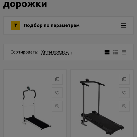
дорожки
Услуги
и
сервис
Подбор по параметрам
Статьи
и
новости
Сортировать:
Хиты продаж