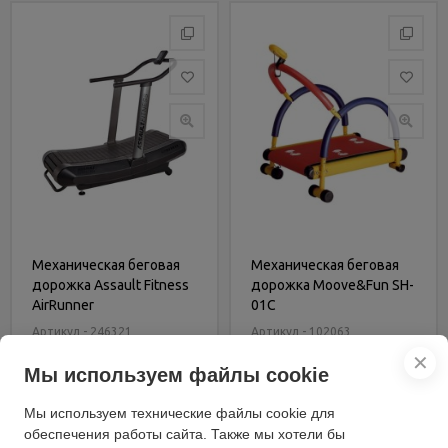
Механическая беговая
Механическая беговая
дорожка Assault Fitness
дорожка Moove&Fun SH-
AirRunner
01C
Артикул - 246321
Артикул - 102063
274 700 руб.
10 400 руб.
✕
Мы используем файлы cookie
В корзину
В корзину
Мы используем технические файлы cookie для
Купить в 1 клик
Купить в 1 клик
обеспечения работы сайта. Также мы хотели бы