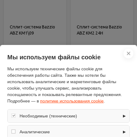
Сплит-система Bazzio
Сплит-система Bazzio
ABZ KM1\09
ABZ KM2 24H
Артикул - 223986
Артикул - 212054
✕
15 500 руб.
36 200 руб.
Мы используем файлы cookie
В корзину
В корзину
Мы используем технические файлы cookie для
обеспечения работы сайта. Также мы хотели бы
Купить в 1 клик
Купить в 1 клик
использовать аналитические и маркетинговые файлы
cookie, чтобы улучшать сервис, анализировать
посещаемость и показывать релевантные предложения.
Подробнее — в
политике использования cookie
.
Необходимые (технические)
▶
Обеспечивают корректную работу сайта: оформление
заказа, корзина, вход в личный кабинет. Без них основные
Аналитические
▶
функции могут быть недоступны.