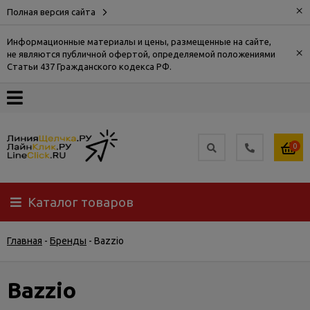
×
Полная версия сайта
Информационные материалы и цены, размещенные на сайте,
×
не являются публичной офертой, определяемой положениями
О
Статьи 437 Гражданского кодекса РФ.
компании
Оплата
0
Доставка
Каталог товаров
Самовывоз
Главная
-
Бренды
-
Bazzio
Гарантия
и
возврат
Bazzio