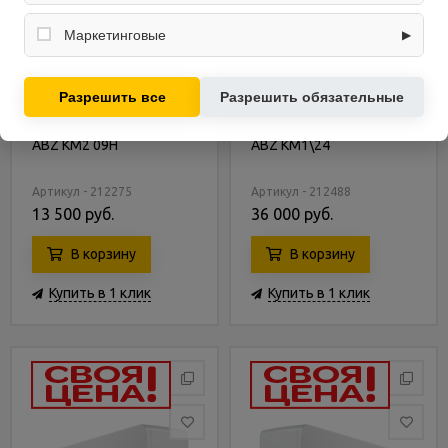
Собирают обезличенную информацию о посещениях и
использовании сайта (например, счётчики аналитики),
Маркетинговые
▶
помогают улучшать интерфейс и контент.
Используются для показа релевантных рекламных
предложений на основе ваших интересов.
Разрешить все
Разрешить обязательные
Сплит-система Bazzio
Сплит-система Bazzio
ABZ KM2 09H
ABZ KM1\24
Артикул - 212275
Артикул - 212488
13 500 руб.
36 000 руб.
В корзину
В корзину
Купить в 1 клик
Купить в 1 клик