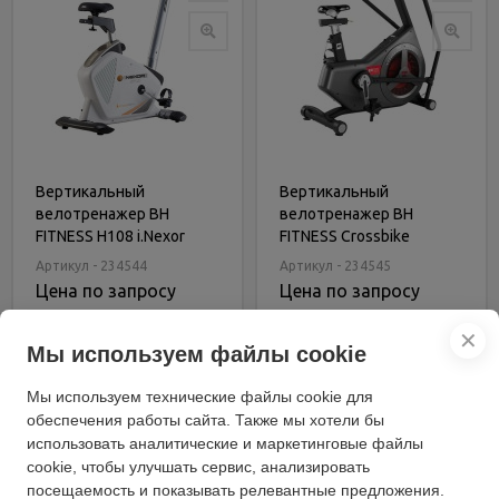
Вертикальный
Вертикальный
велотренажер BH
велотренажер BH
FITNESS H108 i.Nexor
FITNESS Crossbike
LK7850
Артикул - 234544
Артикул - 234545
Цена по запросу
Цена по запросу
В корзину
В корзину
✕
Мы используем файлы cookie
Мы используем технические файлы cookie для
обеспечения работы сайта. Также мы хотели бы
использовать аналитические и маркетинговые файлы
cookie, чтобы улучшать сервис, анализировать
посещаемость и показывать релевантные предложения.