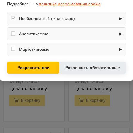
Подробнее — в
политике использования cookie
.
Необходимые (технические)
▶
Обеспечивают корректную работу сайта: оформление
заказа, корзина, вход в личный кабинет. Без них основные
Аналитические
▶
функции могут быть недоступны.
Собирают обезличенную информацию о посещениях и
использовании сайта (например, счётчики аналитики),
Маркетинговые
▶
помогают улучшать интерфейс и контент.
Используются для показа релевантных рекламных
Вертикальный
Вертикальный
предложений на основе ваших интересов.
Разрешить все
Разрешить обязательные
велотренажер BH
велотренажер BH
FITNESS H8706 i.Carbon
FITNESS H920 Duke
Bike
Артикул - 234547
Артикул - 234548
Цена по запросу
Цена по запросу
В корзину
В корзину