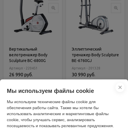
Вертикальный
Эллиптический
велотренажер Body
тренажер Body Sculpture
Sculpture BC-6800G
BE-6760GJ
Артикул - 220451
Артикул - 201328
26 990 руб.
30 990 руб.
В корзину
В корзину
✕
Мы используем файлы cookie
Купить в 1 клик
Купить в 1 клик
Мы используем технические файлы cookie для
обеспечения работы сайта. Также мы хотели бы
использовать аналитические и маркетинговые файлы
cookie, чтобы улучшать сервис, анализировать
посещаемость и показывать релевантные предложения.