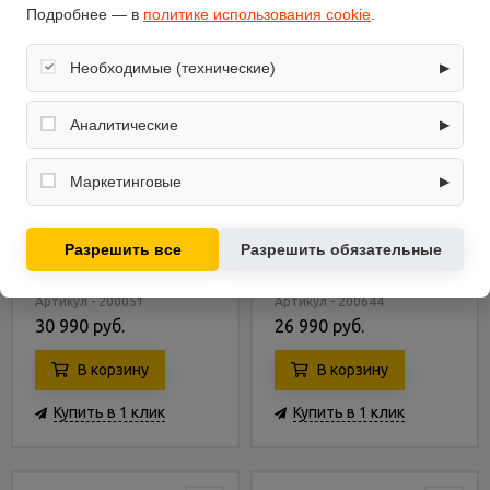
Подробнее — в
политике использования cookie
.
Необходимые (технические)
▶
Обеспечивают корректную работу сайта: оформление
заказа, корзина, вход в личный кабинет. Без них основные
Аналитические
▶
функции могут быть недоступны.
Собирают обезличенную информацию о посещениях и
использовании сайта (например, счётчики аналитики),
Маркетинговые
▶
помогают улучшать интерфейс и контент.
Используются для показа релевантных рекламных
Эллиптический
Эллиптический
предложений на основе ваших интересов.
Разрешить все
Разрешить обязательные
тренажер Body Sculpture
тренажер Body Sculpture
BE-6760G
BE-6790G
Артикул - 200051
Артикул - 200644
30 990 руб.
26 990 руб.
В корзину
В корзину
Купить в 1 клик
Купить в 1 клик