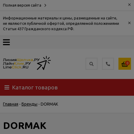
×
Полная версия сайта
Информационные материалы и цены, размещенные на сайте,
×
не являются публичной офертой, определяемой положениями
О
Статьи 437 Гражданского кодекса РФ.
компании
Оплата
0
Доставка
Каталог товаров
Самовывоз
Главная
-
Бренды
-
DORMAK
Гарантия
и
возврат
DORMAK