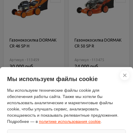
Газонокосилка DORMAK
Газонокосилка DORMAK
CR 46 SP H
CR 50 SP R
Артикул - 113459
Артикул - 113475
30 000 руб.
24 000 руб.
✕
Мы используем файлы cookie
В корзину
В корзину
Купить в 1 клик
Купить в 1 клик
Мы используем технические файлы cookie для
обеспечения работы сайта. Также мы хотели бы
использовать аналитические и маркетинговые файлы
cookie, чтобы улучшать сервис, анализировать
посещаемость и показывать релевантные предложения.
Подробнее — в
политике использования cookie
.