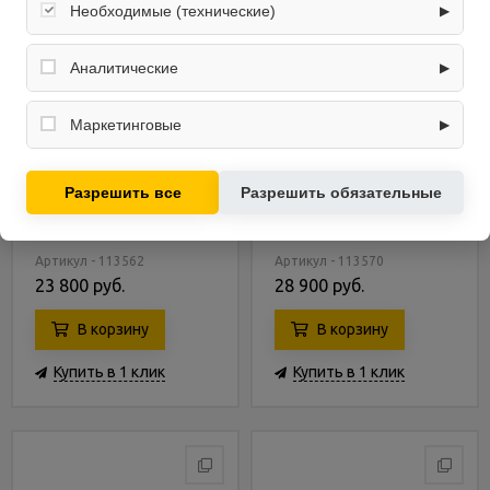
Необходимые (технические)
▶
Обеспечивают корректную работу сайта: оформление
заказа, корзина, вход в личный кабинет. Без них основные
Аналитические
▶
функции могут быть недоступны.
Собирают обезличенную информацию о посещениях и
использовании сайта (например, счётчики аналитики),
Маркетинговые
▶
помогают улучшать интерфейс и контент.
Используются для показа релевантных рекламных
предложений на основе ваших интересов.
Газонокосилка DORMAK
Газонокосилка DORMAK
Разрешить все
Разрешить обязательные
CR 46 SP B
CR 50 P DK
Артикул - 113562
Артикул - 113570
23 800 руб.
28 900 руб.
В корзину
В корзину
Купить в 1 клик
Купить в 1 клик