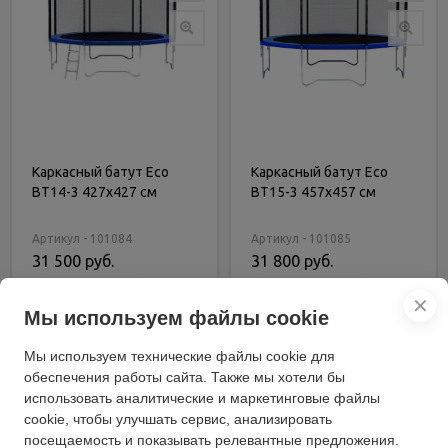
Каркасный батут Eco
Каркасный батут Eco
BT14-3 427х427 см
BT15-3 457х457 см
Артикул - 101084
Артикул - 101085
31 500 руб.
31 800 руб.
В корзину
В корзину
✕
Мы используем файлы cookie
Купить в 1 клик
Купить в 1 клик
Мы используем технические файлы cookie для
обеспечения работы сайта. Также мы хотели бы
использовать аналитические и маркетинговые файлы
cookie, чтобы улучшать сервис, анализировать
посещаемость и показывать релевантные предложения.