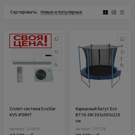
Услуги
и
Сортировать:
Новые и популярные
сервис
Статьи
и
новости
Сплит-система EcoStar
Каркасный батут Eco
KVS-IF09HT
BT10-3IN 305х305х220
см
Артикул - 210810
Артикул - 237738