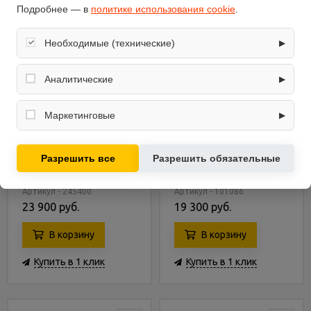
Подробнее — в
политике использования cookie
.
Необходимые (технические)
▶
Обеспечивают корректную работу сайта: оформление
заказа, корзина, вход в личный кабинет. Без них основные
Аналитические
▶
функции могут быть недоступны.
Собирают обезличенную информацию о посещениях и
использовании сайта (например, счётчики аналитики),
Маркетинговые
▶
помогают улучшать интерфейс и контент.
Используются для показа релевантных рекламных
Каркасный батут Eco BS-
Каркасный батут Eco
предложений на основе ваших интересов.
Разрешить все
Разрешить обязательные
12FT-3 366х366х259 см
BT8-3 243х243 см
Артикул - 245400
Артикул - 101086
23 900 руб.
19 300 руб.
В корзину
В корзину
Купить в 1 клик
Купить в 1 клик