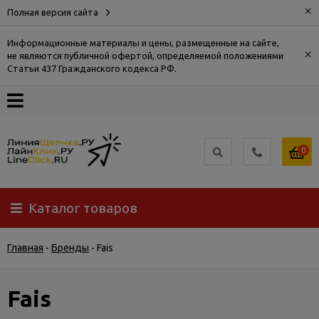
×
Полная версия сайта
Информационные материалы и цены, размещенные на сайте,
×
не являются публичной офертой, определяемой положениями
О
Статьи 437 Гражданского кодекса РФ.
компании
Оплата
0
Доставка
Каталог товаров
Самовывоз
Главная
-
Бренды
-
Fais
Гарантия
и
возврат
Fais