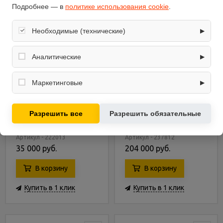
Подробнее — в
политике использования cookie
.
Необходимые (технические)
▶
Обеспечивают корректную работу сайта: оформление
заказа, корзина, вход в личный кабинет. Без них основные
Аналитические
▶
функции могут быть недоступны.
Собирают обезличенную информацию о посещениях и
использовании сайта (например, счётчики аналитики),
Маркетинговые
▶
помогают улучшать интерфейс и контент.
Используются для показа релевантных рекламных
Сплит-система General
Холодильник General
предложений на основе ваших интересов.
Разрешить все
Разрешить обязательные
Electric GAIRB16
Electric PFIE1NFZAKB
Артикул - 222013
Артикул - 237812
35 000 руб.
204 000 руб.
В корзину
В корзину
Купить в 1 клик
Купить в 1 клик