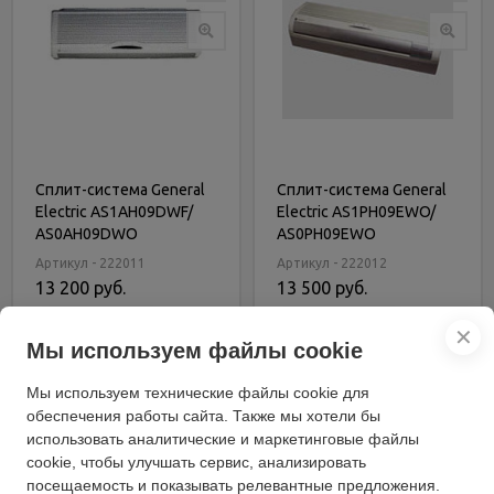
Сплит-система General
Сплит-система General
Electric AS1AH09DWF/
Electric AS1PH09EWO/
AS0AH09DWO
AS0PH09EWO
Артикул - 222011
Артикул - 222012
13 200 руб.
13 500 руб.
В корзину
В корзину
✕
Мы используем файлы cookie
Купить в 1 клик
Купить в 1 клик
Мы используем технические файлы cookie для
обеспечения работы сайта. Также мы хотели бы
использовать аналитические и маркетинговые файлы
cookie, чтобы улучшать сервис, анализировать
посещаемость и показывать релевантные предложения.