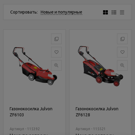
Услуги
и
Сортировать:
Новые и популярные
сервис
Статьи
и
новости
Газонокосилка Julvon
Газонокосилка Julvon
ZF6103
ZF6128
Артикул - 115392
Артикул - 115521