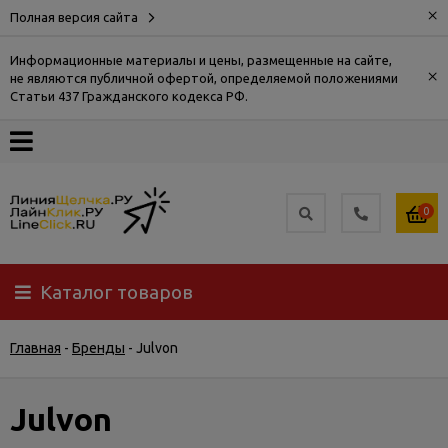
×
Полная версия сайта
Информационные материалы и цены, размещенные на сайте,
×
не являются публичной офертой, определяемой положениями
О
Статьи 437 Гражданского кодекса РФ.
компании
Оплата
0
Доставка
Каталог товаров
Самовывоз
Главная
-
Бренды
-
Julvon
Гарантия
и
возврат
Julvon