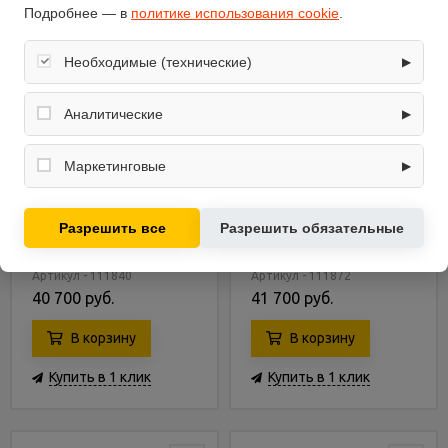
Подробнее — в
политике использования cookie
.
Необходимые (технические)
▶
Обеспечивают корректную работу сайта: оформление
заказа, корзина, вход в личный кабинет. Без них основные
Аналитические
▶
функции могут быть недоступны.
Собирают обезличенную информацию о посещениях и
использовании сайта (например, счётчики аналитики),
Маркетинговые
▶
помогают улучшать интерфейс и контент.
Используются для показа релевантных рекламных
Плита Лада PR 14.120-
Плита Лада PR 14.120-04
предложений на основе ваших интересов.
Разрешить все
Разрешить обязательные
04.1 Br
B
Артикул - 111840
Артикул - 111872
40 700 руб.
41 700 руб.
В корзину
В корзину
Купить в 1 клик
Купить в 1 клик