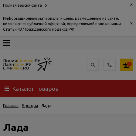
×
Полная версия сайта
Информационные материалы и цены, размещенные на сайте,
×
не являются публичной офертой, определяемой положениями
О
Статьи 437 Гражданского кодекса РФ.
компании
Оплата
0
Доставка
Каталог товаров
Самовывоз
Главная
-
Бренды
-
Лада
Гарантия
и
возврат
Лада