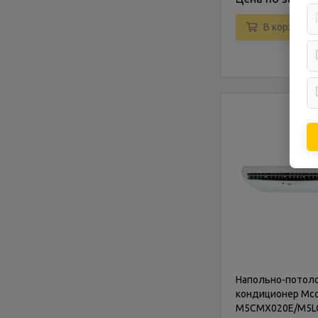
В корзину
Напольно-потол
кондиционер Mc
M5CMX020E/M5L