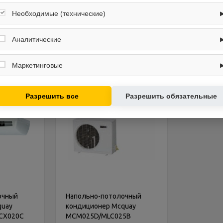
Необходимые (технические)
В корзину
В ко
Обеспечивают корректную работу сайта: оформление заказа, корзина,
вход в личный кабинет. Без них основные функции могут быть
Аналитические
недоступны.
Собирают обезличенную информацию о посещениях и использовании
сайта (например, счётчики аналитики), помогают улучшать интерфейс и
Маркетинговые
контент.
Используются для показа релевантных рекламных предложений на
основе ваших интересов.
Разрешить все
Разрешить обязательные
очный
Напольно-потолочный
quay
кондиционер Mcquay
CX020C
MCM025D/MLC025B