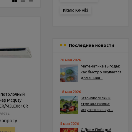
Kitano KR-Viki
Последние новости
20 мая 2026
Математика выгоды:
как быстро окупается
домашняя...
18 мая 2026
-потолочный
Газонокосилки и
нер Mcquay
стрижка газона:
CR/M5LC061CR
искусство и наук...
226934
запросу
5 мая 2026
С Днём Победы!