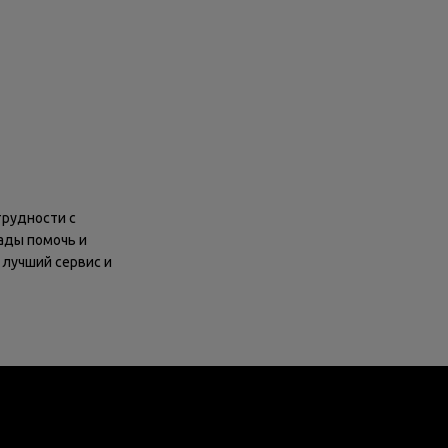
трудности с
ады помочь и
 лучший сервис и