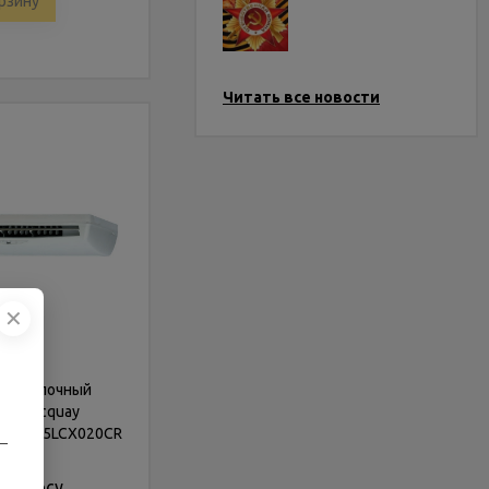
рзину
Читать все новости
✕
-потолочный
нер Mcquay
0ER/M5LCX020CR
—
226937
запросу