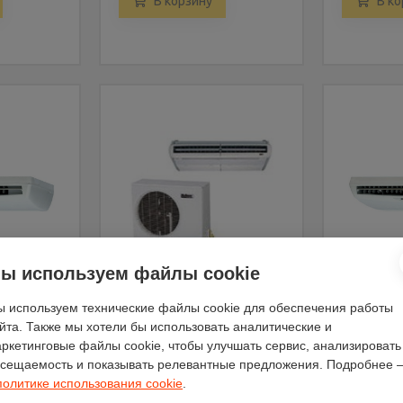
В корзину
В ко
ы используем файлы cookie
 используем технические файлы cookie для обеспечения работы
очный
Напольно-потолочный
Напольно
йта. Также мы хотели бы использовать аналитические и
quay
кондиционер Mcquay
кондицио
ркетинговые файлы cookie, чтобы улучшать сервис, анализировать
020C
MCM050D/MLC050C
M5CMX02
сещаемость и показывать релевантные предложения. Подробнее 
Артикул - 226936
Артикул - 
политике использования cookie
.
су
Цена по запросу
Цена по 