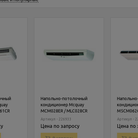
очный
Напольно-потолочный
Напольно
quay
кондиционер Mcquay
кондицио
61CR
MCM028ER / MLC028CR
M5CM062
Артикул - 226933
Артикул - 
су
Цена по запросу
Цена по 