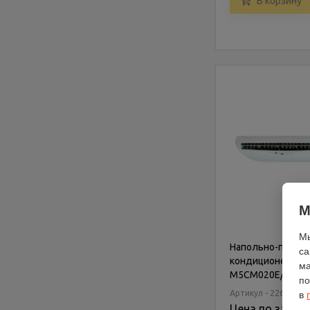
В корзину
М
Мы
Напольно-потол
са
кондиционер Mc
ма
M5CM020E/M5LC
по
Артикул - 226935
в
Цена по запро