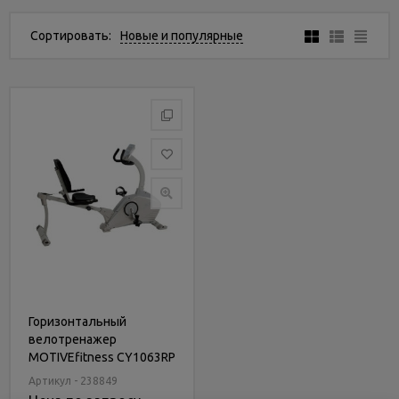
Услуги
и
Сортировать:
Новые и популярные
сервис
Статьи
и
новости
Горизонтальный
велотренажер
MOTIVEfitness CY1063RP
Артикул - 238849