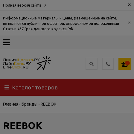
×
Полная версия сайта
Информационные материалы и цены, размещенные на сайте,
×
не являются публичной офертой, определяемой положениями
О
Статьи 437 Гражданского кодекса РФ.
компании
Оплата
0
Доставка
Каталог товаров
Самовывоз
Главная
-
Бренды
-
REEBOK
Гарантия
и
возврат
REEBOK