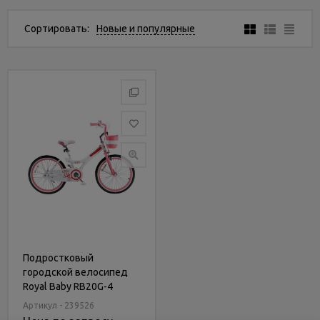
Услуги
и
Сортировать:
Новые и популярные
сервис
Статьи
и
новости
Подростковый
городской велосипед
Royal Baby RB20G-4
Princess Jenny Girl Steel
Артикул - 239526
20