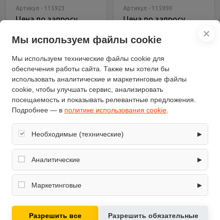
Артикул - 115923
Артикул - 115990
Цена по запросу
Цена по запросу
✕
Мы используем файлы cookie
В корзину
В корзину
Мы используем технические файлы cookie для
обеспечения работы сайта. Также мы хотели бы
использовать аналитические и маркетинговые файлы
cookie, чтобы улучшать сервис, анализировать
посещаемость и показывать релевантные предложения.
Подробнее — в
политике использования cookie
.
Необходимые (технические)
▶
Обеспечивают корректную работу сайта: оформление
заказа, корзина, вход в личный кабинет. Без них основные
Аналитические
▶
функции могут быть недоступны.
Собирают обезличенную информацию о посещениях и
использовании сайта (например, счётчики аналитики),
Маркетинговые
▶
помогают улучшать интерфейс и контент.
Используются для показа релевантных рекламных
предложений на основе ваших интересов.
Газонокосилка
Сенокосилка
Разрешить все
Разрешить обязательные