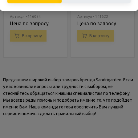
Sandrigarden SG 39 E
Sandrigarden SG 80 FM
Артикул - 116054
Артикул - 141622
Цена по запросу
Цена по запросу
В корзину
В корзину
Предлагаем широкий выбор товаров бренда Sandrigarden. Если
у вас возникли вопросы или трудности с выбором, не
стесняйтесь обращаться к нашим специалистам по телефону.
Мы всегда рады помочь и подобрать именно то, что подойдет
именно Вам. Наша команда готова обеспечить Вам лучший
сервис и помочь сделать правильный выбор!