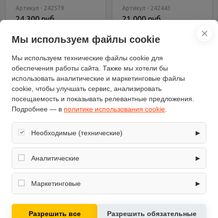
Артикул - 242579
Артикул - 242443
24 300 руб.
21 000 руб.
✕
Мы используем файлы cookie
В корзину
В корзину
Купить в 1 клик
Купить в 1 клик
Мы используем технические файлы cookie для
обеспечения работы сайта. Также мы хотели бы
использовать аналитические и маркетинговые файлы
cookie, чтобы улучшать сервис, анализировать
посещаемость и показывать релевантные предложения.
Подробнее — в
политике использования cookie
.
Необходимые (технические)
▶
Обеспечивают корректную работу сайта: оформление
заказа, корзина, вход в личный кабинет. Без них основные
Аналитические
▶
функции могут быть недоступны.
Собирают обезличенную информацию о посещениях и
использовании сайта (например, счётчики аналитики),
Маркетинговые
▶
помогают улучшать интерфейс и контент.
Используются для показа релевантных рекламных
предложений на основе ваших интересов.
Каркасный батут Sportex
Разрешить все
Разрешить обязательные