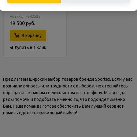
6 Ft Internal 183х183 см
Артикул - 242525
19 500 руб.
В корзину
Купить в 1 клик
Предлагаем широкий выбор товаров бренда Sportex. Если у вас
возникли вопросы или трудности с выбором, не стесняйтесь
обращаться к нашим специалистам по телефону. Мы всегда
рады помочь и подобрать именно то, что подойдет именно
Вам. Наша команда готова обеспечить Вам лучший сервис и
помочь сделать правильный выбор!