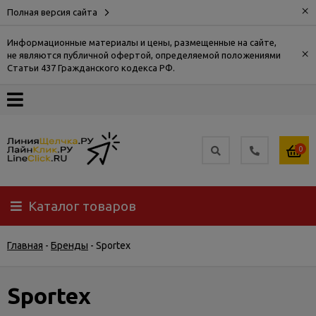
×
Полная версия сайта
Информационные материалы и цены, размещенные на сайте,
×
не являются публичной офертой, определяемой положениями
О
Статьи 437 Гражданского кодекса РФ.
компании
Оплата
0
Доставка
Каталог товаров
Самовывоз
Главная
-
Бренды
-
Sportex
Гарантия
и
возврат
Sportex