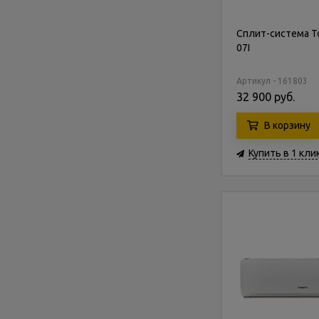
Сплит-система To
07I
Артикул - 161803
32 900 руб.
В корзину
Купить в 1 кли