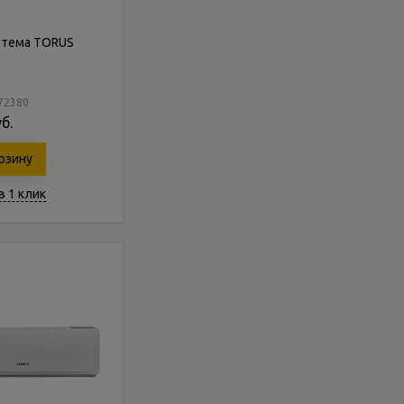
стема TORUS
172380
б.
рзину
в 1 клик