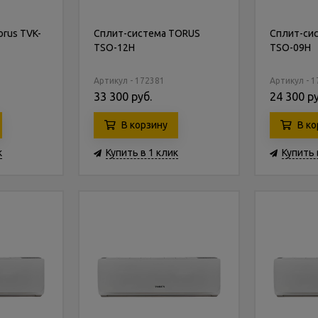
rus TVK-
Сплит-система TORUS
Сплит-си
TSO-12H
TSO-09H
Артикул - 172381
Артикул - 
33 300 руб.
24 300 ру
В корзину
В ко
к
Купить в 1 клик
Купить 