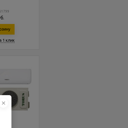
161799
б.
рзину
в 1 клик
✕