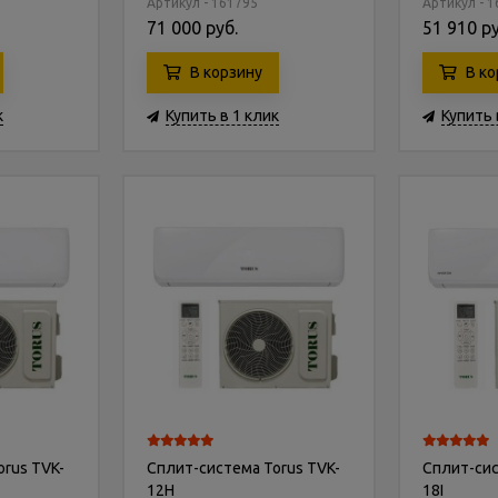
Артикул - 161795
Артикул - 
71 000 руб.
51 910 ру
В корзину
В ко
к
Купить в 1 клик
Купить 
rus TVK-
Сплит-система Torus TVK-
Сплит-сис
12H
18I