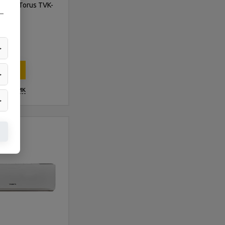
тема Torus TVK-
—
161802
▶
б.
рзину
▶
в 1 клик
▶