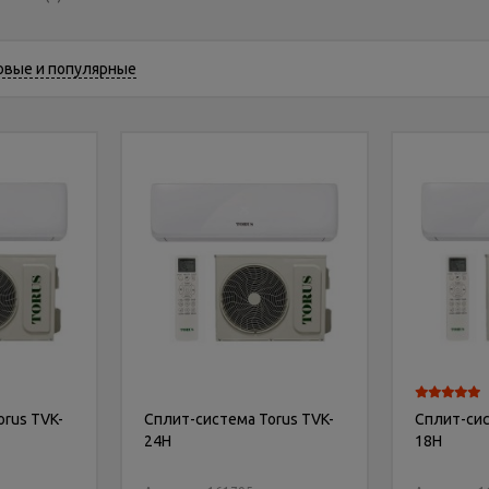
овые и популярные
rus TVK-
Сплит-система Torus TVK-
Сплит-сис
24H
18H