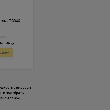
стема TORUS
172383
запросу
рзину
удности с выбором,
чь и подобрать
рвис и помочь