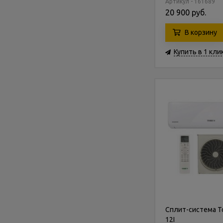
Артикул - 161689
20 900 руб.
В корзину
Купить в 1 кли
Сплит-система To
12I