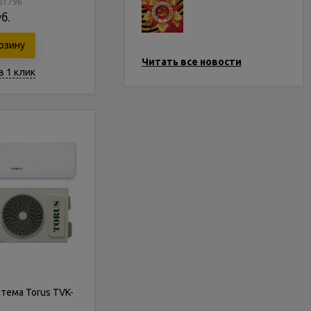
161796
б.
рзину
Читать все новости
в 1 клик
тема Torus TVK-