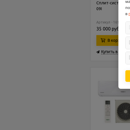
ма
Сплит-система To
по
09I
в
Артикул - 161800
35 000 руб.
В корзину
Купить в 1 кли