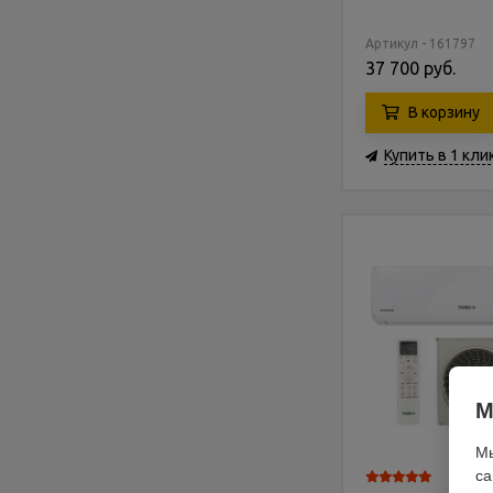
Артикул - 161797
37 700 руб.
В корзину
Купить в 1 кли
М
Мы
са