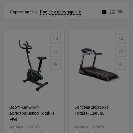
Услуги
и
Сортировать:
Новые и популярные
сервис
Статьи
и
новости
Вертикальный
Беговая дорожка
велотренажер TotalFIT
TotalFIT L6088S
Viva
Артикул - 238747
Артикул - 239829