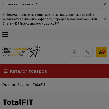
×
Полная версия сайта
Информационные материалы и цены, размещенные на сайте,
×
не являются публичной офертой, определяемой положениями
О
Статьи 437 Гражданского кодекса РФ.
компании
Оплата
0
Доставка
Каталог товаров
Самовывоз
Главная
-
Бренды
-
TotalFIT
Гарантия
и
возврат
TotalFIT