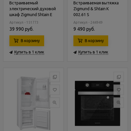
Встраиваемый
Встраиваемая вытяжка
электрический духовой
Zigmund & Shtain K
шкаф Zigmund Shtain E
002.61 S
147 W
Артикул - 151773
Артикул - 244949
39 990 руб.
9 490 руб.
В корзину
В корзину
Купить в 1 клик
Купить в 1 клик