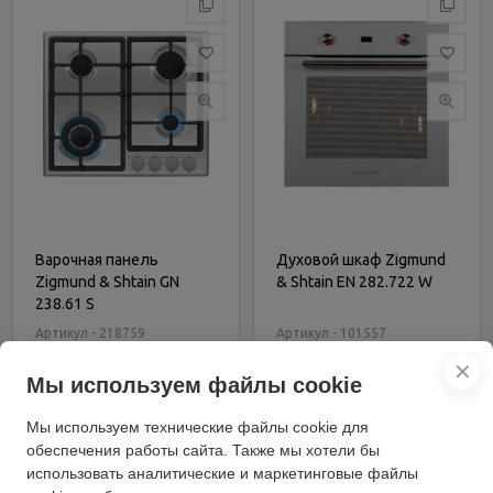
Варочная панель
Духовой шкаф Zigmund
Zigmund & Shtain GN
& Shtain EN 282.722 W
238.61 S
Артикул - 218759
Артикул - 101557
18 390 руб.
29 799 руб.
✕
Мы используем файлы cookie
В корзину
В корзину
Мы используем технические файлы cookie для
Купить в 1 клик
Купить в 1 клик
обеспечения работы сайта. Также мы хотели бы
использовать аналитические и маркетинговые файлы