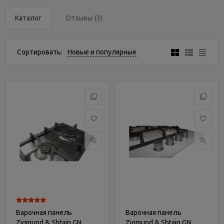
Услуги
и
Каталог
Отзывы
(3)
сервис
Сортировать:
Новые и популярные
Статьи
и
новости
Варочная панель
Варочная панель
Zigmund & Shtain GN
Zigmund & Shtain GN