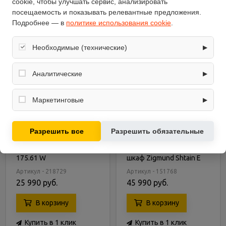
cookie, чтобы улучшать сервис, анализировать
посещаемость и показывать релевантные предложения.
Подробнее — в
политике использования cookie
.
Необходимые (технические)
▶
Обеспечивают корректную работу сайта: оформление
заказа, корзина, вход в личный кабинет. Без них основные
Аналитические
▶
функции могут быть недоступны.
Собирают обезличенную информацию о посещениях и
использовании сайта (например, счётчики аналитики),
Маркетинговые
▶
помогают улучшать интерфейс и контент.
Используются для показа релевантных рекламных
предложений на основе ваших интересов.
Разрешить все
Разрешить обязательные
Варочная панель
Встраиваемый
Zigmund & Shtain MN
электрический духовой
175.61 W
шкаф Zigmund Shtain E
139 X
Артикул - 218729
Артикул - 151768
25 990 руб.
45 990 руб.
В корзину
В корзину
Купить в 1 клик
Купить в 1 клик