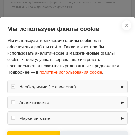
являются публичной офертой, определяемой положениями
Статьи 437 Гражданского кодекса РФ.
✕
Мы используем файлы cookie
Мы используем технические файлы cookie для
обеспечения работы сайта. Также мы хотели бы
использовать аналитические и маркетинговые файлы
Характеристики
cookie, чтобы улучшать сервис, анализировать
посещаемость и показывать релевантные предложения.
Подробнее — в
политике использования cookie
.
Отзывы
(0)
Необходимые (технические)
▶
Характеристики
Обеспечивают корректную работу сайта: оформление
заказа, корзина, вход в личный кабинет. Без них основные
Аналитические
▶
функции могут быть недоступны.
Бренд
Intex
Собирают обезличенную информацию о посещениях и
использовании сайта (например, счётчики аналитики),
Маркетинговые
▶
модель
Metal Frame 28202/56999
помогают улучшать интерфейс и контент.
Используются для показа релевантных рекламных
предложений на основе ваших интересов.