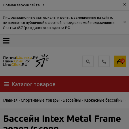
×
Полная версия сайта
Информационные материалы и цены, размещенные на сайте,
×
не являются публичной офертой, определяемой положениями
О
Статьи 437 Гражданского кодекса РФ.
компании
Оплата
0
Доставка
Каталог товаров
Самовывоз
Главная
-
Спортивные товары
-
Бассейны
-
Каркасные бассейны
-
Б
Гарантия
и
возврат
Бассейн Intex Metal Frame