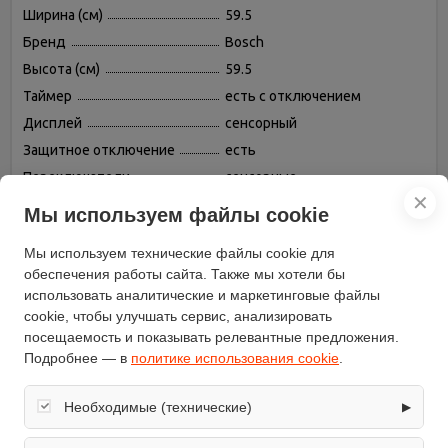
Ширина (см)
59.5
Бренд
Bosch
Высота (см)
59.5
Таймер
есть с отключением
Дисплей
сенсорный
Защитное отключение
есть
Переключатели
сенсорные
✕
Конвекция
есть
Мы используем файлы cookie
Гриль
есть, электрический
Мы используем технические файлы cookie для
Часы
электронные
обеспечения работы сайта. Также мы хотели бы
Объём (л)
71
использовать аналитические и маркетинговые файлы
Режимов нагрева
8
cookie, чтобы улучшать сервис, анализировать
посещаемость и показывать релевантные предложения.
Размораживание
есть
Подробнее — в
политике использования cookie
.
Вертел
нет
Дверца духовки
откидная
Необходимые (технические)
▶
Подсветка камеры
есть
Обеспечивают корректную работу сайта: оформление
Вентилятор охлаждения
есть