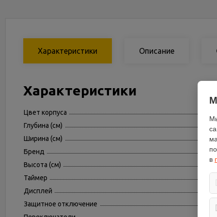
Характеристики
Описание
Характеристики
М
Цвет корпуса
Мы
Глубина (см)
са
Ширина (см)
ма
по
Бренд
в
Высота (см)
Таймер
Дисплей
Защитное отключение