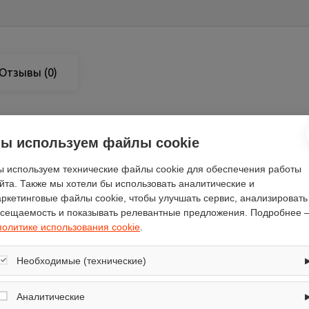
Отзывы
(0)
ы используем файлы cookie
серебристый
 используем технические файлы cookie для обеспечения работы
56.7
йта. Также мы хотели бы использовать аналитические и
59.5
ркетинговые файлы cookie, чтобы улучшать сервис, анализировать
сещаемость и показывать релевантные предложения. Подробнее 
Candy
политике использования cookie
.
59.5
есть
Необходимые (технические)
сенсорный
Обеспечивают корректную работу сайта: оформление заказа, корзина,
есть
вход в личный кабинет. Без них основные функции могут быть
Аналитические
недоступны.