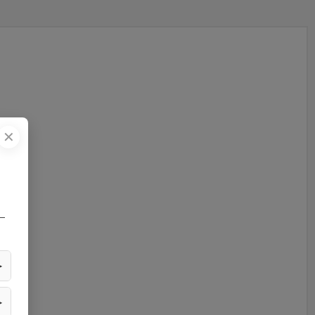
✕
—
▶
▶