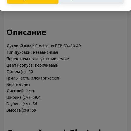
Класс энергопотребления
A
Описание
Духовой шкаф Electrolux EZB 53430 AB
Тип духовки : независимая
Переключатели : утапливаемые
Цвет корпуса : коричневый
Объём (л) : 60
Гриль : есть, электрический
Вертел : нет
Дисплей : есть
Ширина (см) : 59.4
Глубина (см) : 56
Высота (см) : 59