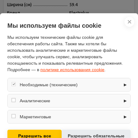
Ширина (см)
59.4
Бренд
Electrolux
✕
Высота (см)
59
Мы используем файлы cookie
Таймер
есть
Мы используем технические файлы cookie для
Дисплей
есть
обеспечения работы сайта. Также мы хотели бы
Защитное отключение
есть
использовать аналитические и маркетинговые файлы
Переключатели
утапливаемые
cookie, чтобы улучшать сервис, анализировать
Конвекция
есть
посещаемость и показывать релевантные предложения.
Подробнее — в
политике использования cookie
.
Гриль
есть, электрический
Часы
электронные
Необходимые (технические)
▶
Объём (л)
60
Обеспечивают корректную работу сайта: оформление
Вертел
нет
заказа, корзина, вход в личный кабинет. Без них основные
Аналитические
▶
Дверца духовки
откидная
функции могут быть недоступны.
Собирают обезличенную информацию о посещениях и
Подсветка камеры
есть
использовании сайта (например, счётчики аналитики),
Маркетинговые
▶
Вентилятор охлаждения
есть
помогают улучшать интерфейс и контент.
Используются для показа релевантных рекламных
Тип духовки
независимая
предложений на основе ваших интересов.
Разрешить все
Разрешить обязательные
модель
EZB 53430 AB