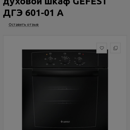
духовой шкаф GEFEST
Услуги
и
ДГЭ 601-01 А
сервис
Оставить отзыв
Статьи
и
новости