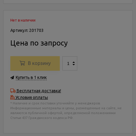
Нет в наличии
Артикул: 201703
Цена по запросу
В корзину
Купить в 1 клик
Бесплатная доставка!
Условия оплаты
* Наличие и срок поставки уточняйте у менеджеров.
Информационные материалы и цены, размещенные на сайте, не
являются публичной офертой, определяемой положениями
Статьи 437 Гражданского кодекса РФ.