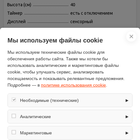
Высота (см)
40
Таймер
есть с отключением
Дисплей
сенсорный
Защитное отключение
есть
✕
Переключатели
сенсорные
Мы используем файлы cookie
Конвекция
есть
Мы используем технические файлы cookie для
Гриль
есть, инфракрасный
обеспечения работы сайта. Также мы хотели бы
Часы
электронные
использовать аналитические и маркетинговые файлы
cookie, чтобы улучшать сервис, анализировать
Объём (л)
40
посещаемость и показывать релевантные предложения.
Режимов нагрева
12
Подробнее — в
политике использования cookie
.
Размораживание
есть
Вертел
нет
Необходимые (технические)
▶
Дверца духовки
выдвижная
Обеспечивают корректную работу сайта: оформление
Телескопические
заказа, корзина, вход в личный кабинет. Без них основные
Аналитические
▶
есть
направляющие
функции могут быть недоступны.
Собирают обезличенную информацию о посещениях и
Подсветка камеры
есть
использовании сайта (например, счётчики аналитики),
Маркетинговые
▶
Вентилятор охлаждения
есть
помогают улучшать интерфейс и контент.