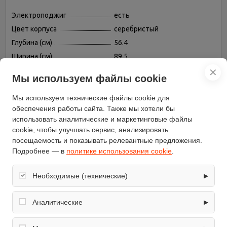
Электроподжиг
есть
Цвет корпуса
серебристый
Глубина (см)
56.4
Ширина (см)
89.5
Бренд
Korting
✕
Мы используем файлы cookie
Высота (см)
59.5
Таймер
есть
Мы используем технические файлы cookie для
обеспечения работы сайта. Также мы хотели бы
Переключатели
поворотные
использовать аналитические и маркетинговые файлы
Конвекция
есть
cookie, чтобы улучшать сервис, анализировать
Гриль
есть, газовый
посещаемость и показывать релевантные предложения.
Подробнее — в
политике использования cookie
.
Объём (л)
110
Размораживание
есть
Необходимые (технические)
▶
Вертел
есть
Обеспечивают корректную работу сайта: оформление
Дверца духовки
откидная
заказа, корзина, вход в личный кабинет. Без них основные
Аналитические
▶
Подсветка камеры
есть
функции могут быть недоступны.
Собирают обезличенную информацию о посещениях и
Тип духовки
независимая