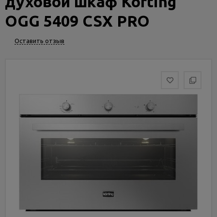
духовой шкаф Korting
Услуги
и
OGG 5409 CSX PRO
сервис
Оставить отзыв
Статьи
и
новости