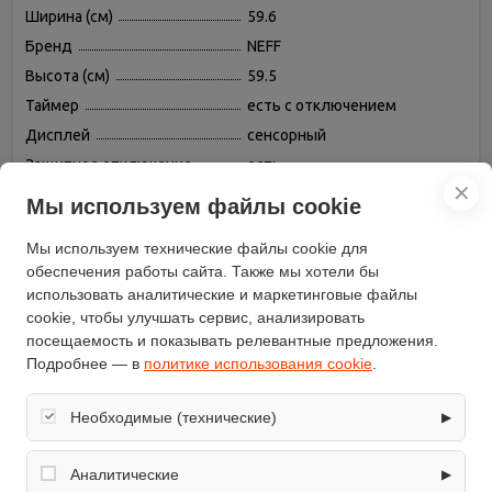
Ширина (см)
59.6
Бренд
NEFF
Высота (см)
59.5
Таймер
есть с отключением
Дисплей
сенсорный
Защитное отключение
есть
✕
Переключатели
сенсорные
Мы используем файлы cookie
Конвекция
есть
Мы используем технические файлы cookie для
Гриль
есть, электрический
обеспечения работы сайта. Также мы хотели бы
Часы
электронные
использовать аналитические и маркетинговые файлы
Объём (л)
71
cookie, чтобы улучшать сервис, анализировать
посещаемость и показывать релевантные предложения.
Режимов нагрева
13
Подробнее — в
политике использования cookie
.
Вертел
нет
Дверца духовки
откидная
Необходимые (технические)
▶
Подсветка камеры
есть
Обеспечивают корректную работу сайта: оформление
Вентилятор охлаждения
есть
заказа, корзина, вход в личный кабинет. Без них основные
Аналитические
▶
Система защиты от детей
есть