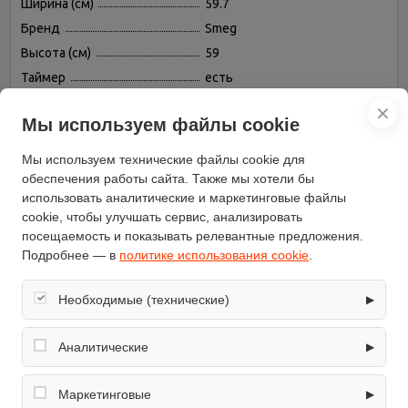
Ширина (см)
59.7
Бренд
Smeg
Высота (см)
59
Таймер
есть
Дисплей
есть
✕
Мы используем файлы cookie
Защитное отключение
есть
Переключатели
поворотные
Мы используем технические файлы cookie для
Конвекция
есть
обеспечения работы сайта. Также мы хотели бы
использовать аналитические и маркетинговые файлы
Гриль
есть
cookie, чтобы улучшать сервис, анализировать
Часы
электронные
посещаемость и показывать релевантные предложения.
Режимов нагрева
8
Подробнее — в
политике использования cookie
.
Размораживание
есть
Вертел
есть
Необходимые (технические)
▶
Дверца духовки
откидная
Обеспечивают корректную работу сайта: оформление
заказа, корзина, вход в личный кабинет. Без них основные
Аналитические
▶
Подсветка камеры
есть
функции могут быть недоступны.
Вентилятор охлаждения
есть
Собирают обезличенную информацию о посещениях и
использовании сайта (например, счётчики аналитики),
Маркетинговые
▶
Тип духовки
независимая