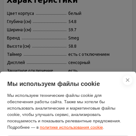
Цвет корпуса
белый
Глубина (см)
54.8
Ширина (см)
59.7
Бренд
Smeg
Высота (см)
58.8
Таймер
есть с отключением
Дисплей
сенсорный
Защитное отключение
есть
Конвекция
есть
✕
Мы используем файлы cookie
Гриль
есть, электрический
Мы используем технические файлы cookie для
Часы
электронные
обеспечения работы сайта. Также мы хотели бы
Объём (л)
70
использовать аналитические и маркетинговые файлы
Режимов нагрева
10
cookie, чтобы улучшать сервис, анализировать
Размораживание
есть
посещаемость и показывать релевантные предложения.
Подробнее — в
политике использования cookie
.
Вертел
нет