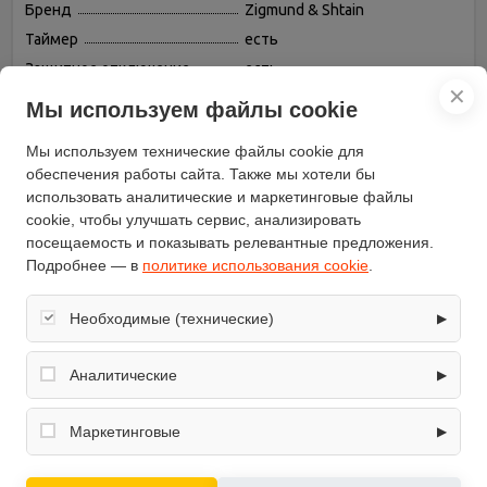
Бренд
Zigmund & Shtain
Таймер
есть
Защитное отключение
есть
✕
Переключатели
поворотные
Мы используем файлы cookie
Конвекция
есть
Мы используем технические файлы cookie для
Гриль
есть, электрический
обеспечения работы сайта. Также мы хотели бы
Часы
аналоговые
использовать аналитические и маркетинговые файлы
Объём (л)
67
cookie, чтобы улучшать сервис, анализировать
посещаемость и показывать релевантные предложения.
Размораживание
есть
Подробнее — в
политике использования cookie
.
Вертел
нет
Дверца духовки
откидная
Необходимые (технические)
▶
Телескопические
есть
направляющие
Обеспечивают корректную работу сайта: оформление
заказа, корзина, вход в личный кабинет. Без них основные
Аналитические
▶
Подсветка камеры
есть
функции могут быть недоступны.
Вентилятор охлаждения
Собирают обезличенную информацию о посещениях и
есть
использовании сайта (например, счётчики аналитики),
Маркетинговые
▶
Тип духовки
независимая
помогают улучшать интерфейс и контент.
Используются для показа релевантных рекламных
Число стекол дверцы
три
предложений на основе ваших интересов.