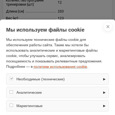
Количество программ
12
тренировки (шт)
Длина (см)
203
Вес (кг)
123
Ширина (см)
90
✕
Мы используем файлы cookie
Бренд
American Motion Fitness
Высота (см)
140
Мы используем технические файлы cookie для
обеспечения работы сайта. Также мы хотели бы
Конструкция
складная
использовать аналитические и маркетинговые файлы
Регулировка угла наклона
автоматическая
cookie, чтобы улучшать сервис, анализировать
Измерение пульса
есть, крепление на ручке
посещаемость и показывать релевантные предложения.
Подробнее — в
политике использования cookie
.
Встроенные устройства
вентилятор
Ширина бегового полотна
51
(см)
Необходимые (технические)
▶
Длина бегового полотна (см)
140
Обеспечивают корректную работу сайта: оформление
Возможность
заказа, корзина, вход в личный кабинет. Без них основные
Аналитические
▶
профессионального
есть
функции могут быть недоступны.
использования
Собирают обезличенную информацию о посещениях и
использовании сайта (например, счётчики аналитики),
Маркетинговые
▶
Тип
электрическая
помогают улучшать интерфейс и контент.
Используются для показа релевантных рекламных
Скорость движения