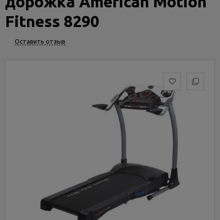
дорожка American Motion
Услуги
и
Fitness 8290
сервис
Оставить отзыв
Статьи
и
новости