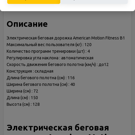
Описание
Электрическая беговая дорожка American Motion Fitness B1
Максимальный вес пользователя (кг) : 120
Количество программ тренировки (шт) : 4
Регулировка угла наклона : автоматическая
Скорость движения бегового полотна (км/ч) : до12
Конструкция : складная
Длина бегового полотна (см) : 116
Ширина бегового полотна (см) : 40
Ширина (см) : 72
Длина (см) : 150
Высота (см) : 128
Электрическая беговая