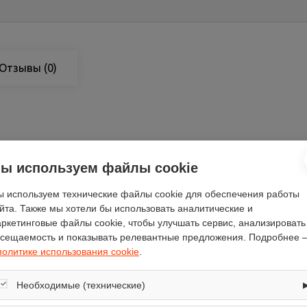
Отзывы
(0)
чёрный
ы используем файлы cookie
58.5
59.5
 используем технические файлы cookie для обеспечения работы
йта. Также мы хотели бы использовать аналитические и
AMIR
ркетинговые файлы cookie, чтобы улучшать сервис, анализировать
60
сещаемость и показывать релевантные предложения. Подробнее 
есть
политике использования cookie
.
сенсорный
есть
Необходимые (технические)
утапливаемые
Обеспечивают корректную работу сайта: оформление заказа, корзина,