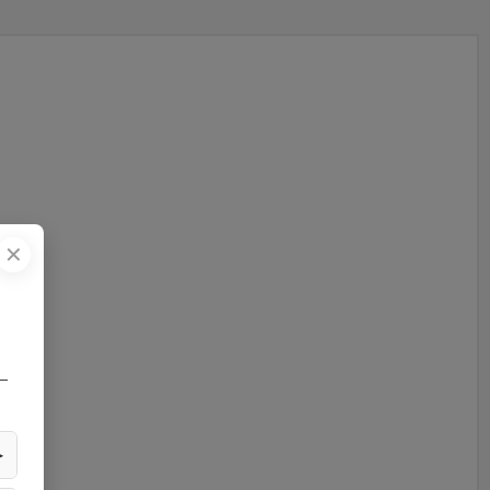
✕
—
▶