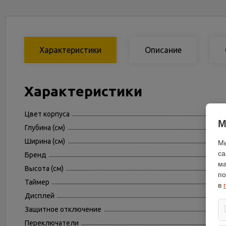
Характеристики
Описание
Характеристики
Цвет корпуса
М
Глубина (см)
Ширина (см)
Мы
са
Бренд
ма
Высота (см)
по
Таймер
в
Дисплей
Защитное отключение
Переключатели