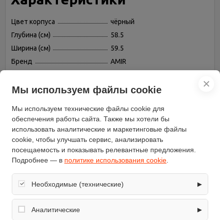
Цвет корпуса
чёрный
Глубина (см)
58.5
Ширина (см)
59.5
Бренд
AMIR
Высота (см)
60
✕
Таймер
есть
Мы используем файлы cookie
Переключатели
поворотные
Мы используем технические файлы cookie для
Конвекция
есть
обеспечения работы сайта. Также мы хотели бы
Гриль
есть, электрический
использовать аналитические и маркетинговые файлы
cookie, чтобы улучшать сервис, анализировать
Часы
электронные
посещаемость и показывать релевантные предложения.
Объём (л)
52
Подробнее — в
политике использования cookie
.
Режимов нагрева
6
Размораживание
есть
Необходимые (технические)
▶
Вертел
нет
Обеспечивают корректную работу сайта: оформление
Дверца духовки
откидная
заказа, корзина, вход в личный кабинет. Без них основные
Аналитические
▶
функции могут быть недоступны.