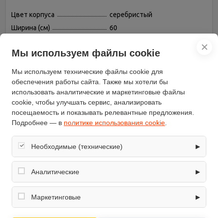
Цвет корпуса
серебристый
Ширина (см)
60
Бренд
MAUNFELD
✕
Мы используем файлы cookie
Таймер
есть
Защитное отключение
есть
Мы используем технические файлы cookie для
Переключатели
поворотные
обеспечения работы сайта. Также мы хотели бы
использовать аналитические и маркетинговые файлы
Конвекция
есть
cookie, чтобы улучшать сервис, анализировать
Гриль
есть, электрический
посещаемость и показывать релевантные предложения.
Объём (л)
58
Подробнее — в
политике использования cookie
.
Режимов нагрева
7
Вертел
нет
Необходимые (технические)
▶
Дверца духовки
откидная
Обеспечивают корректную работу сайта: оформление
заказа, корзина, вход в личный кабинет. Без них основные
Аналитические
▶
Подсветка камеры
есть
функции могут быть недоступны.
Вентилятор охлаждения
есть
Собирают обезличенную информацию о посещениях и
использовании сайта (например, счётчики аналитики),
Маркетинговые
▶
Тип духовки
независимая
помогают улучшать интерфейс и контент.
Число стекол дверцы
два
Используются для показа релевантных рекламных