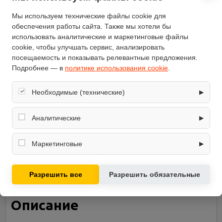
Количество уровней
16
нагрузки (шт)
Мы используем технические файлы cookie для
Максимальный вес
120
обеспечения работы сайта. Также мы хотели бы
пользователя (кг)
использовать аналитические и маркетинговые файлы
Длина (см)
144
cookie, чтобы улучшать сервис, анализировать
Вес (кг)
62
посещаемость и показывать релевантные предложения.
Подробнее — в
политике использования cookie
.
Ширина (см)
71
Бренд
American Motion Fitness
Необходимые (технические)
▶
Высота (см)
158
Обеспечивают корректную работу сайта: оформление
Вес маховика (кг)
13
заказа, корзина, вход в личный кабинет. Без них основные
Аналитические
▶
Крепление кардиодатчика
на руле
функции могут быть недоступны.
Собирают обезличенную информацию о посещениях и
Маховик
сзади
использовании сайта (например, счётчики аналитики),
Маркетинговые
▶
Функциональность
измерение пульса
помогают улучшать интерфейс и контент.
Используются для показа релевантных рекламных
модель
4010
предложений на основе ваших интересов.
Разрешить все
Разрешить обязательные
Описание