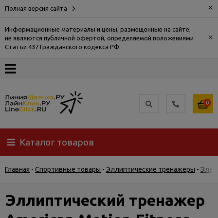
×
Полная версия сайта
Информационные материалы и цены, размещенные на сайте,
×
не являются публичной офертой, определяемой положениями
О
Статьи 437 Гражданского кодекса РФ.
компании
Оплата
0
Доставка
Каталог товаров
Самовывоз
Главная
-
Спортивные товары
-
Эллиптические тренажеры
-
Элек
Гарантия
и
возврат
Эллиптический тренажер