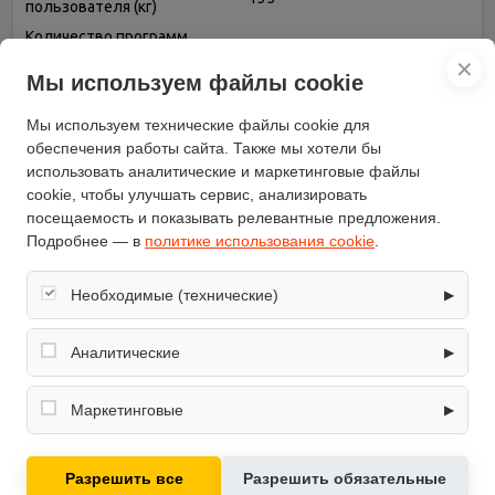
пользователя (кг)
Количество программ
12
тренировки (шт)
✕
Мы используем файлы cookie
Длина (см)
170
Вес (кг)
64
Мы используем технические файлы cookie для
Ширина (см)
67
обеспечения работы сайта. Также мы хотели бы
использовать аналитические и маркетинговые файлы
Бренд
BH FITNESS
cookie, чтобы улучшать сервис, анализировать
Высота (см)
168
посещаемость и показывать релевантные предложения.
Вес маховика (кг)
10
Подробнее — в
политике использования cookie
.
Крепление кардиодатчика
на руле
Маховик
сзади
Необходимые (технические)
▶
Функциональность
автономная работа,
Обеспечивают корректную работу сайта: оформление
измерение пульса
заказа, корзина, вход в личный кабинет. Без них основные
Аналитические
▶
Длина шага (см)
46
функции могут быть недоступны.
Собирают обезличенную информацию о посещениях и
Пульсозависимых программ
использовании сайта (например, счётчики аналитики),
4
Маркетинговые
▶
(шт)
помогают улучшать интерфейс и контент.
Используются для показа релевантных рекламных
модель
G2377 Brazil Plus GSG
предложений на основе ваших интересов.
Возможность подключения
беспроводного
Разрешить все
Разрешить обязательные