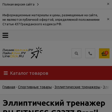
×
Полная версия сайта
Информационные материалы и цены, размещенные на сайте,
×
не являются публичной офертой, определяемой положениями
О
Статьи 437 Гражданского кодекса РФ.
компании
Оплата
0
Доставка
Каталог товаров
Самовывоз
Главная
-
Спортивные товары
-
Эллиптические тренажеры
-
Элек
Гарантия
и
возврат
Эллиптический тренажер