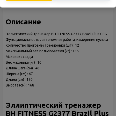
кардиодатчика
Описание
Эллиптический тренажер BH FITNESS G2377 Brazil Plus GSG
Функциональность : автономная работа, измерение пульса
Количество программ тренировки (шт) : 12
Максимальный вес пользователя (кг) : 135
Маховик : сзади
Вес маховика (кг) : 10
Длина шага (см) : 46
Ширина (см) : 67
Длина (см) : 170
Высота (см) : 168
Эллиптический тренажер
BH FITNESS G2377 Brazil Plus