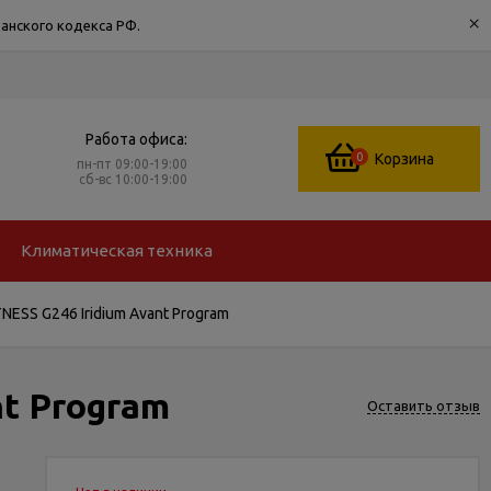
×
анского кодекса РФ.
Работа офиса:
0
Корзина
пн-пт 09:00-19:00
сб-вс 10:00-19:00
Климатическая техника
ESS G246 Iridium Avant Program
t Program
Оставить отзыв