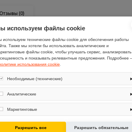
Отзывы
(0)
ы используем файлы cookie
 используем технические файлы cookie для обеспечения работы
йта. Также мы хотели бы использовать аналитические и
профессиональное использование
ркетинговые файлы cookie, чтобы улучшать сервис, анализировать
сещаемость и показывать релевантные предложения. Подробнее 
магнитная
политике использования cookie
.
4
сзади
Необходимые (технические)
на грудь, на руле
Обеспечивают корректную работу сайта: оформление заказа, корзина,
16
вход в личный кабинет. Без них основные функции могут быть
Аналитические
40
недоступны.
Собирают обезличенную информацию о посещениях и использовании
15
сайта (например, счётчики аналитики), помогают улучшать интерфейс и
Маркетинговые
контент.
140
Используются для показа релевантных рекламных предложений на
12
основе ваших интересов.
Разрешить все
Разрешить обязательные
175