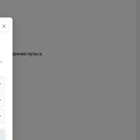
✕
, измерение пульса
—
▶
▶
▶