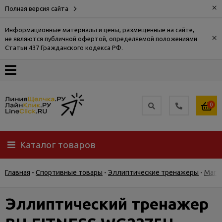
×
Полная версия сайта
Информационные материалы и цены, размещенные на сайте,
×
не являются публичной офертой, определяемой положениями
О
Статьи 437 Гражданского кодекса РФ.
компании
Оплата
0
Доставка
Каталог товаров
Самовывоз
Главная
-
Спортивные товары
-
Эллиптические тренажеры
-
Магн
Гарантия
и
возврат
Эллиптический тренажер