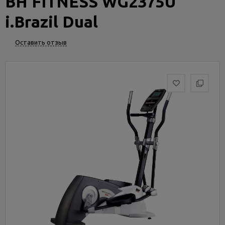
BH FITNESS WG2375U
Услуги
и
i.Brazil Dual
сервис
Оставить отзыв
Статьи
и
новости