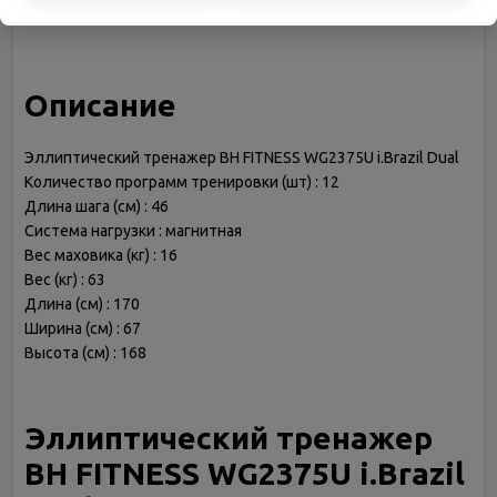
Возможность подключения
смартфона
Описание
Эллиптический тренажер BH FITNESS WG2375U i.Brazil Dual
Количество программ тренировки (шт) : 12
Длина шага (см) : 46
Система нагрузки : магнитная
Вес маховика (кг) : 16
Вес (кг) : 63
Длина (см) : 170
Ширина (см) : 67
Высота (см) : 168
Эллиптический тренажер
BH FITNESS WG2375U i.Brazil