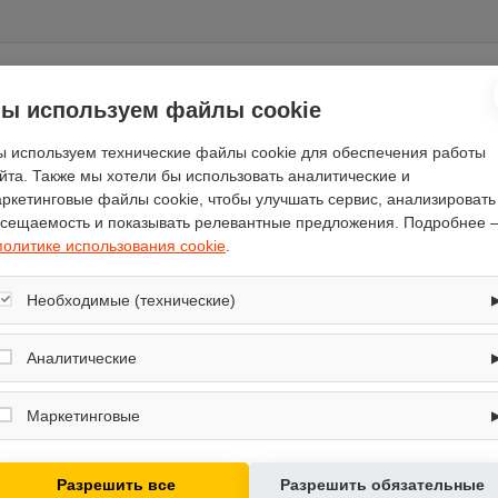
ы используем файлы cookie
Отзывы
(0)
 используем технические файлы cookie для обеспечения работы
йта. Также мы хотели бы использовать аналитические и
ркетинговые файлы cookie, чтобы улучшать сервис, анализировать
сещаемость и показывать релевантные предложения. Подробнее 
политике использования cookie
.
22
125
Необходимые (технические)
26
Обеспечивают корректную работу сайта: оформление заказа, корзина,
180
вход в личный кабинет. Без них основные функции могут быть
Аналитические
недоступны.
96
Собирают обезличенную информацию о посещениях и использовании
65
сайта (например, счётчики аналитики), помогают улучшать интерфейс и
Маркетинговые
контент.
NordicTrack
Используются для показа релевантных рекламных предложений на
179
основе ваших интересов.
Разрешить все
Разрешить обязательные