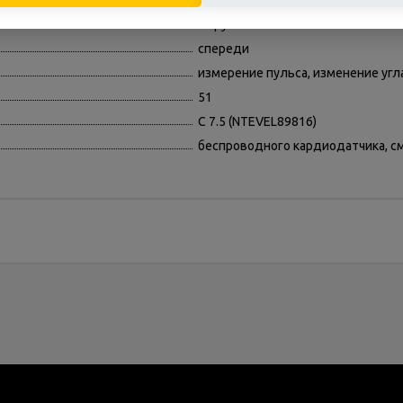
9
на руле
спереди
измерение пульса, изменение угл
51
C 7.5 (NTEVEL89816)
беспроводного кардиодатчика, с