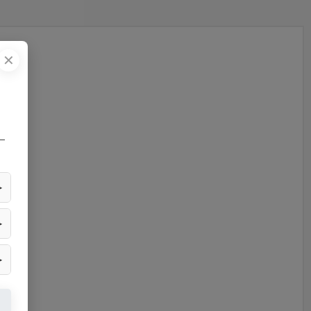
✕
—
▶
▶
▶