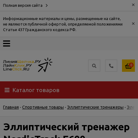
×
Полная версия сайта
Информационные материалы и цены, размещенные на сайте,
×
не являются публичной офертой, определяемой положениями
О
Статьи 437 Гражданского кодекса РФ.
компании
Оплата
0
Доставка
Каталог товаров
Самовывоз
Главная
-
Спортивные товары
-
Эллиптические тренажеры
-
Элек
Гарантия
и
возврат
Эллиптический тренажер