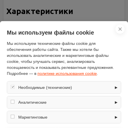
Характеристики
Количество уровней
22
✕
нагрузки (шт)
Мы используем файлы cookie
Максимальный вес
125
пользователя (кг)
Мы используем технические файлы cookie для
Количество программ
обеспечения работы сайта. Также мы хотели бы
26
тренировки (шт)
использовать аналитические и маркетинговые файлы
Длина (см)
170
cookie, чтобы улучшать сервис, анализировать
посещаемость и показывать релевантные предложения.
Вес (кг)
64
Подробнее — в
политике использования cookie
.
Ширина (см)
71
Бренд
NordicTrack
Необходимые (технические)
▶
Высота (см)
172
Обеспечивают корректную работу сайта: оформление
Вес маховика (кг)
16
заказа, корзина, вход в личный кабинет. Без них основные
Аналитические
▶
функции могут быть недоступны.
Крепление кардиодатчика
на руле
Собирают обезличенную информацию о посещениях и
Маховик
сзади
использовании сайта (например, счётчики аналитики),
Маркетинговые
▶
помогают улучшать интерфейс и контент.
Функциональность
измерение пульса
Используются для показа релевантных рекламных