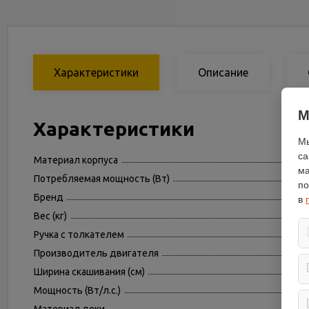
Характеристики
Описание
М
Характеристики
Мы
са
Материал корпуса
ма
Потребляемая мощность (Вт)
по
Бренд
в
Вес (кг)
Ручка с толкателем
Производитель двигателя
Ширина скашивания (см)
Мощность (Вт/л.с.)