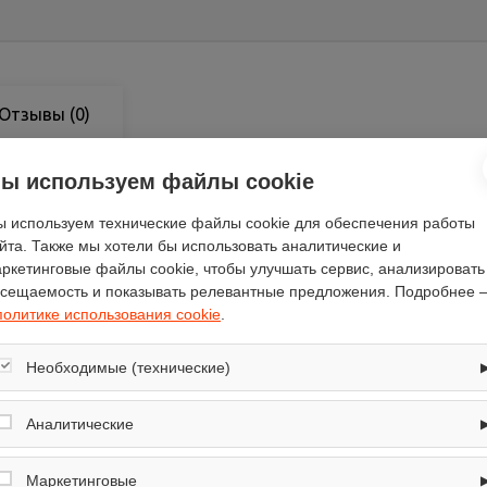
Отзывы
(0)
ы используем файлы cookie
 используем технические файлы cookie для обеспечения работы
йта. Также мы хотели бы использовать аналитические и
пластик
ркетинговые файлы cookie, чтобы улучшать сервис, анализировать
1500
сещаемость и показывать релевантные предложения. Подробнее 
JakMet
политике использования cookie
.
13
Необходимые (технические)
складная с регулируемой высото
JakMet
Обеспечивают корректную работу сайта: оформление заказа, корзина,
вход в личный кабинет. Без них основные функции могут быть
Аналитические
39
недоступны.
Собирают обезличенную информацию о посещениях и использовании
1500
сайта (например, счётчики аналитики), помогают улучшать интерфейс и
Маркетинговые