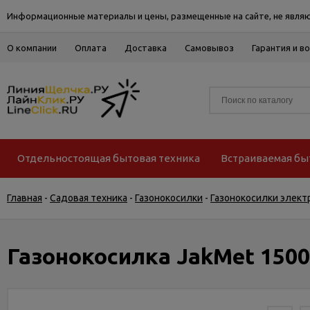
Информационные материалы и цены, размещенные на сайте, не являю
О компании
Оплата
Доставка
Самовывоз
Гарантия и в
Отдельностоящая бытовая техника
Встраиваемая бы
Главная
-
Садовая техника
-
Газонокосилки
-
Газонокосилки элект
Газонокосилка JakMet 1500