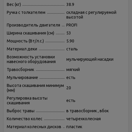
Вес (кг)
38.9
Ручка с толкателем
складная с регулируемой
высотой
Производитель двигателя
PROFI
Ширина скашивания (см)
53
Мощность (Вт/л.с.)
5.90
Материал деки
сталь
Возможность установки
мульчирующей насадки
навесного оборудования
Травосборник
мягкий
Мульчирование
есть
Высота скашивания минимум
20
(мм)
Регулировка высоты
есть
скашивания
Выброс травы
в травосборник , вбок
Количество колес
четырехколесная
Материал колесных дисков
пластик