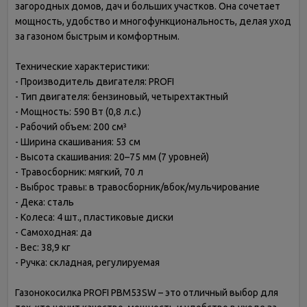
загородных домов, дач и больших участков. Она сочетает
мощность, удобство и многофункциональность, делая уход
за газоном быстрым и комфортным.
Технические характеристики:
- Производитель двигателя: PROFI
- Тип двигателя: бензиновый, четырехтактный
- Мощность: 590 Вт (0,8 л.с.)
- Рабочий объем: 200 см³
- Ширина скашивания: 53 см
- Высота скашивания: 20–75 мм (7 уровней)
- Травосборник: мягкий, 70 л
- Выброс травы: в травосборник/вбок/мульчирование
- Дека: сталь
- Колеса: 4 шт., пластиковые диски
- Самоходная: да
- Вес: 38,9 кг
- Ручка: складная, регулируемая
Газонокосилка PROFI PBM53SW – это отличный выбор для