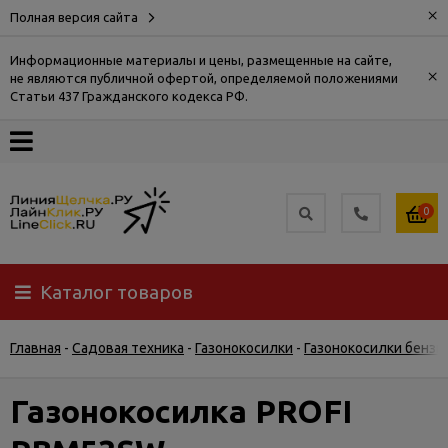
×
Полная версия сайта
Информационные материалы и цены, размещенные на сайте,
×
не являются публичной офертой, определяемой положениями
О
Статьи 437 Гражданского кодекса РФ.
компании
Оплата
0
Доставка
Каталог товаров
Самовывоз
Главная
-
Садовая техника
-
Газонокосилки
-
Газонокосилки бенз
Гарантия
и
возврат
Газонокосилка PROFI