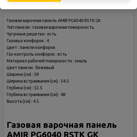
Описание
Газовая варочная панель AMIR PG6040 RSTK GK
Тип панели : газовая варочная поверхность
Чугунные решетки : есть
Газовых конфорок : 4
Цвет : панели конфорок
Газ-контроль конфорок : есть
Материал рабочей поверхности : эмаль
Цвет панели : бежевый
Ширина (см) : 59
Ширина встраивания (см) : 54.5
Глубина (см) : 52.5
Глубина встраивания (см) : 48
Высота (см) : 4.5
Газовая варочная панель
AMIR PG6040 RSTK GK