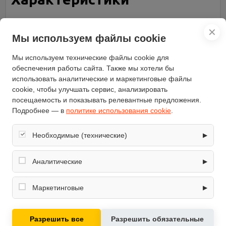
Ширина встраивания (см)
54.5
✕
Глубина (см)
52.5
Мы используем файлы cookie
Ширина (см)
59
Мы используем технические файлы cookie для
Бренд
AMIR
обеспечения работы сайта. Также мы хотели бы
Высота (см)
4.5
использовать аналитические и маркетинговые файлы
cookie, чтобы улучшать сервис, анализировать
Установка
независимая
посещаемость и показывать релевантные предложения.
Чугунные решетки
есть
Подробнее — в
политике использования cookie
.
Газовых конфорок
4
Газ-контроль конфорок
есть
Необходимые (технические)
▶
Материал рабочей
эмаль
Обеспечивают корректную работу сайта: оформление
поверхности
заказа, корзина, вход в личный кабинет. Без них основные
Аналитические
▶
Цвет панели
бежевый
функции могут быть недоступны.
Собирают обезличенную информацию о посещениях и
Глубина встраивания (см)
48
использовании сайта (например, счётчики аналитики),
Маркетинговые
▶
модель
PG6040 RSTK GK
помогают улучшать интерфейс и контент.
Используются для показа релевантных рекламных
предложений на основе ваших интересов.
Разрешить все
Разрешить обязательные