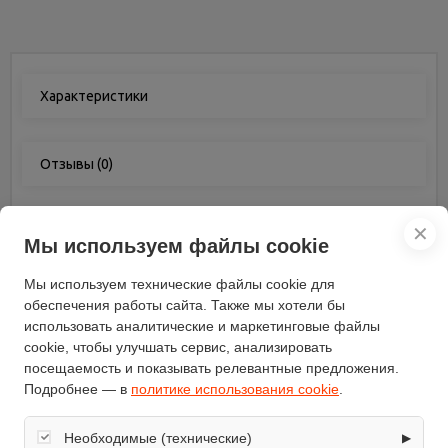
Характеристики
Отзывы
(0)
✕
Характеристики
Мы используем файлы cookie
Мы используем технические файлы cookie для
Цвет
желтый
обеспечения работы сайта. Также мы хотели бы
Бренд
Kolner
использовать аналитические и маркетинговые файлы
Вес (кг)
39
cookie, чтобы улучшать сервис, анализировать
Тип запуска
посещаемость и показывать релевантные предложения.
ручной
Подробнее — в
политике использования cookie
.
Число фаз
однофазная (220 В)
Количество тактов
4
двигателя
Необходимые (технические)
▶