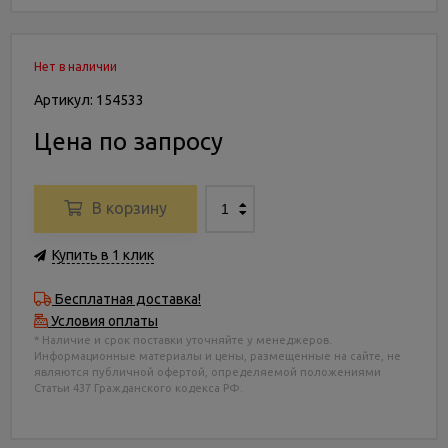
Нет в наличии
Артикул: 154533
Цена по запросу
В корзину
Купить в 1 клик
Бесплатная доставка!
Условия оплаты
* Наличие и срок поставки уточняйте у менеджеров.
Информационные материалы и цены, размещенные на сайте, не
являются публичной офертой, определяемой положениями
Статьи 437 Гражданского кодекса РФ.