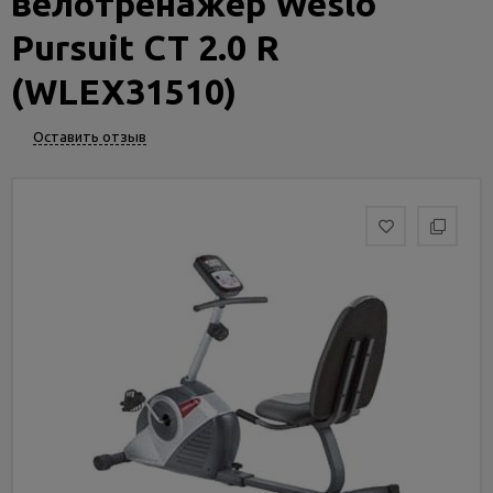
велотренажер Weslo
Услуги
и
Pursuit CT 2.0 R
сервис
(WLEX31510)
Статьи
Оставить отзыв
и
новости