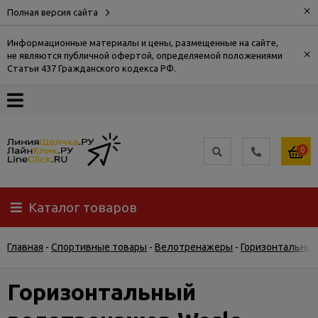
×
Полная версия сайта
Информационные материалы и цены, размещенные на сайте,
×
не являются публичной офертой, определяемой положениями
О
Статьи 437 Гражданского кодекса РФ.
компании
Оплата
0
Доставка
Каталог товаров
Самовывоз
Главная
-
Спортивные товары
-
Велотренажеры
-
Горизонтальны
Гарантия
и
возврат
Горизонтальный