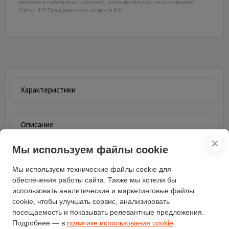
являются публичной офертой, определяемой положениями
Статьи 437 Гражданского кодекса РФ.
Характеристики
Описание
✕
Мы используем файлы cookie
Отзывы
(0)
Мы используем технические файлы cookie для
обеспечения работы сайта. Также мы хотели бы
использовать аналитические и маркетинговые файлы
Характеристики
cookie, чтобы улучшать сервис, анализировать
посещаемость и показывать релевантные предложения.
Система нагрузки
магнитная
Подробнее — в
политике использования cookie
.