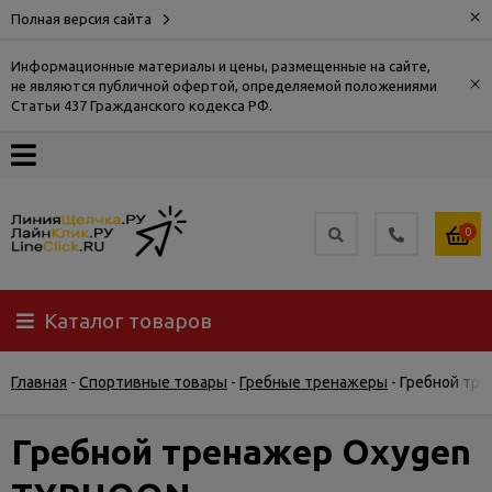
×
Полная версия сайта
Информационные материалы и цены, размещенные на сайте,
×
не являются публичной офертой, определяемой положениями
О
Статьи 437 Гражданского кодекса РФ.
компании
Оплата
0
Доставка
Каталог товаров
Самовывоз
Главная
-
Спортивные товары
-
Гребные тренажеры
-
Гребной тр
Гарантия
и
возврат
Гребной тренажер Oxygen