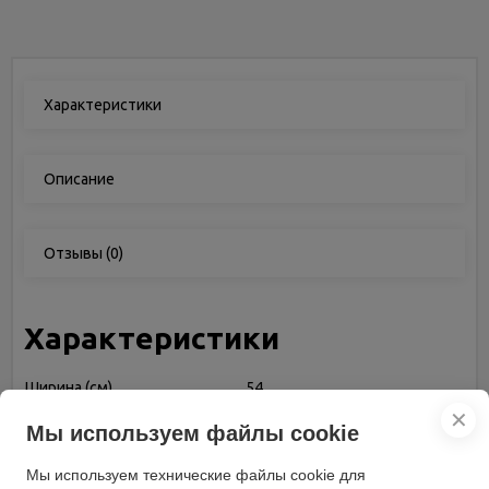
Характеристики
Описание
Отзывы
(0)
Характеристики
Ширина (см)
54
Бренд
Oxygen
✕
Мы используем файлы cookie
Высота (см)
80
Мы используем технические файлы cookie для
Вес (кг)
42