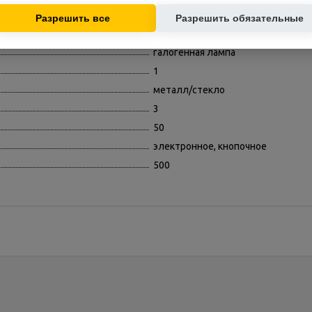
основе ваших интересов.
150
Разрешить все
Разрешить обязательные
60
галогенная лампа
1
металл/стекло
3
50
электронное, кнопочное
500