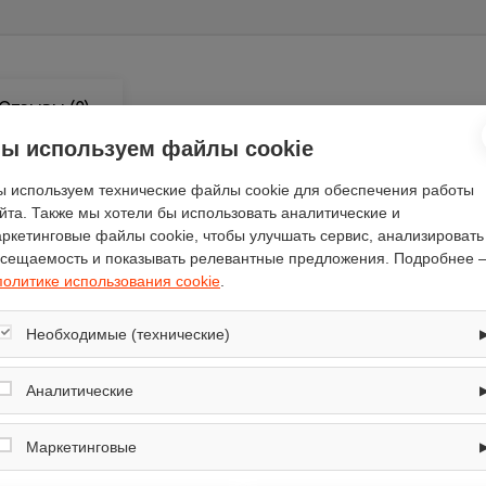
Отзывы
(0)
ы используем файлы cookie
 используем технические файлы cookie для обеспечения работы
йта. Также мы хотели бы использовать аналитические и
ркетинговые файлы cookie, чтобы улучшать сервис, анализировать
Ardesia
сещаемость и показывать релевантные предложения. Подробнее 
112
политике использования cookie
.
отвод / циркуляция
каминная пристенная
Необходимые (технические)
49
Обеспечивают корректную работу сайта: оформление заказа, корзина,
вход в личный кабинет. Без них основные функции могут быть
Аналитические
серебристый
недоступны.
есть
Собирают обезличенную информацию о посещениях и использовании
сайта (например, счётчики аналитики), помогают улучшать интерфейс и
Маркетинговые
BX 60 X
контент.
жировой
Используются для показа релевантных рекламных предложений на