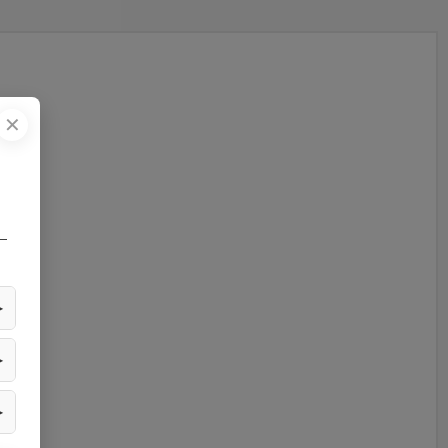
✕
—
▶
▶
▶